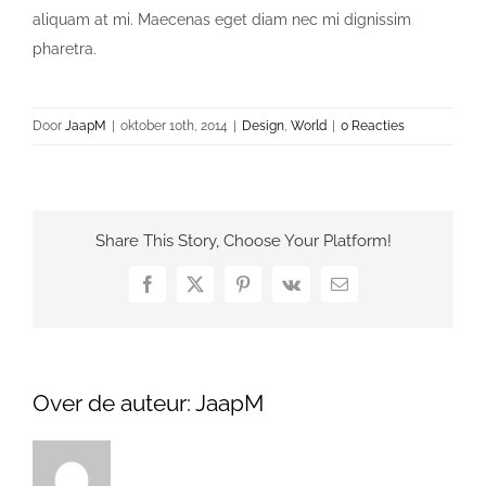
aliquam at mi. Maecenas eget diam nec mi dignissim
pharetra.
Door
JaapM
|
oktober 10th, 2014
|
Design
,
World
|
0 Reacties
Share This Story, Choose Your Platform!
Facebook
X
Pinterest
Vk
E-
mail
Over de auteur:
JaapM