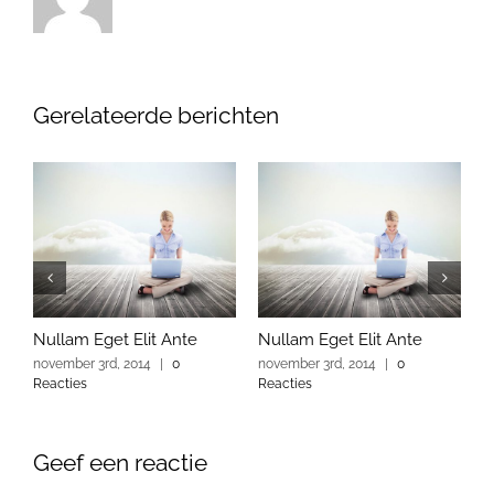
Gerelateerde berichten
Nullam Eget Elit Ante
Nullam Eget Elit Ante
F
november 3rd, 2014
|
0
november 3rd, 2014
|
0
n
Reacties
Reacties
R
Geef een reactie