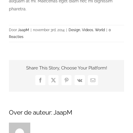
aliquam at mi. Maecenas eget diam nec mi dignissim
pharetra.
Door
JaapM
|
november 3rd, 2014
|
Design
,
Videos
,
World
|
0
Reacties
Share This Story, Choose Your Platform!
Facebook
X
Pinterest
Vk
E-
mail
Over de auteur:
JaapM