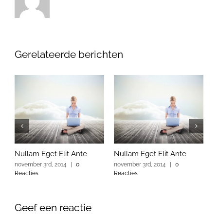
Gerelateerde berichten
Nullam Eget Elit Ante
Nullam Eget Elit Ante
F
november 3rd, 2014
|
0
november 3rd, 2014
|
0
n
Reacties
Reacties
R
Geef een reactie