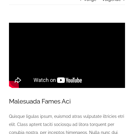
Contact us
Malesuada Fames Aci
Quisque ligulas ipsum, euismod atras vulputate iltricies etri
elit. Class aptent taciti sociosqu ad litora torquent per
conubia nostra, per inceptos himenaeos. Nulla nunc dui,